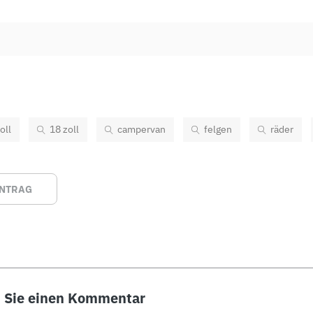
oll
18 zoll
campervan
felgen
räder
INTRAG
n Sie einen Kommentar