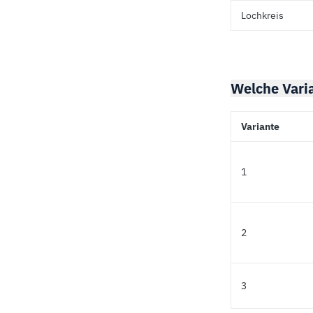
Lochkreis
Welche Varia
Variante
1
2
3