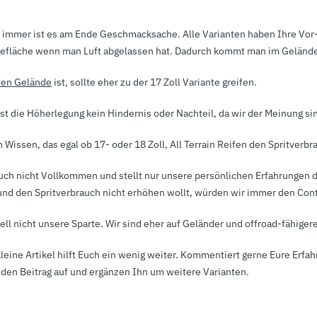
:
e immer ist es am Ende Geschmacksache. Alle Varianten haben Ihre Vor- 
efläche wenn man Luft abgelassen hat. Dadurch kommt man im Gelände
efen Gelände
ist, sollte eher zu der 17 Zoll Variante greifen.
ist die Höherlegung kein Hindernis oder Nachteil, da wir der Meinung s
Wissen, das egal ob 17- oder 18 Zoll, All Terrain Reifen den Spritverb
 auch nicht Vollkommen und stellt nur unsere persönlichen Erfahrungen 
nd den Spritverbrauch nicht erhöhen wollt, würden wir immer den Cont
ell nicht unsere Sparte. Wir sind eher auf Geländer und offroad-fähigere
kleine Artikel hilft Euch ein wenig weiter. Kommentiert gerne Eure Erf
 den Beitrag auf und ergänzen Ihn um weitere Varianten.