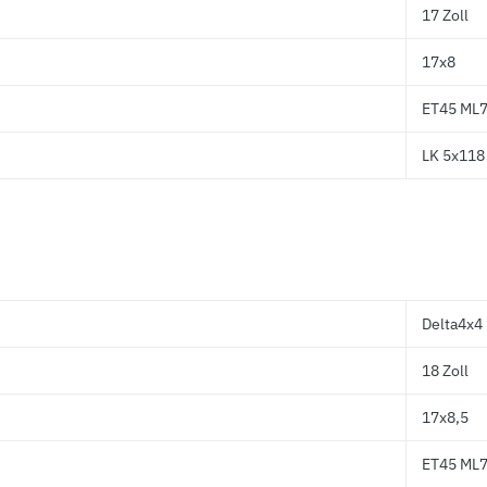
17 Zoll
17x8
ET45 ML7
LK 5x118 
Delta4x4 
18 Zoll
17x8,5
ET45 ML7