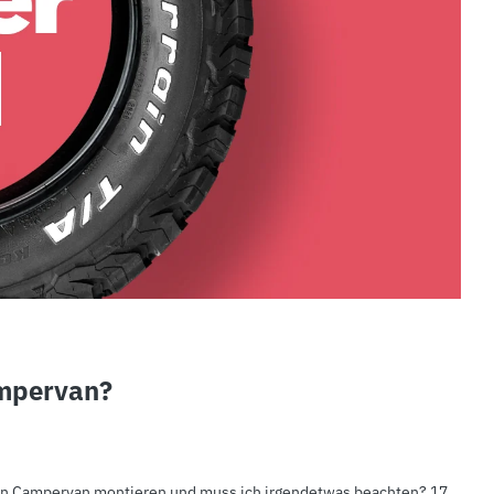
ampervan?
nen Campervan montieren und muss ich irgendetwas beachten? 17