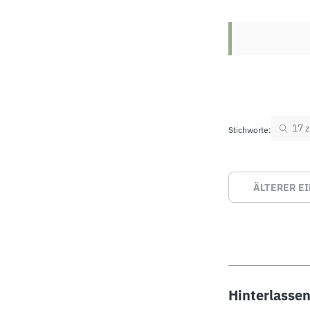
17 z
Stichworte:
ÄLTERER E
Hinterlasse