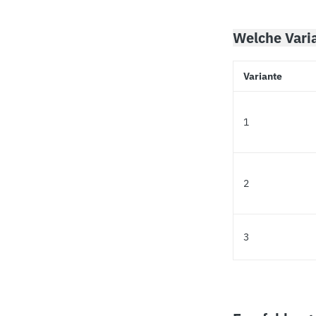
Welche Vari
Variante
1
2
3