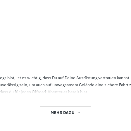
 bist, ist es wichtig, dass Du auf Deine Ausrüstung vertrauen kannst
uverlässig sein, um auch auf unwegsamem Gelände eine sichere Fahrt zu
dass du für jedes Offroad-Abenteuer bereit bist.
tz einen großen Unterschied machen, wenn es um das Fahren im Geländ
ng investieren, um Deine Abenteuer noch unvergesslicher zu machen.
MEHR DAZU