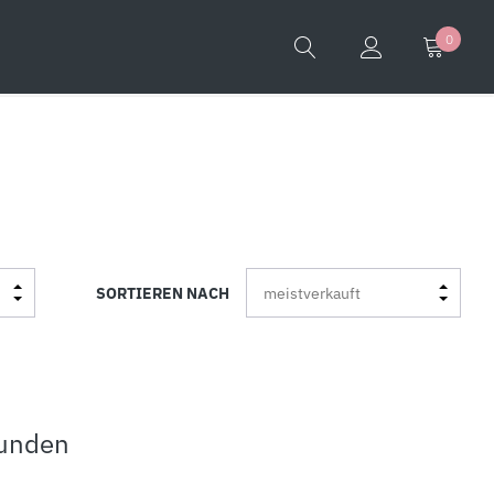
0
SORTIEREN NACH
funden