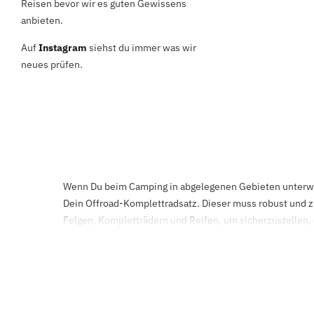
Reisen bevor wir es guten Gewissens
anbieten.
Auf
Instagram
siehst du immer was wir
neues prüfen.
Wenn Du beim Camping in abgelegenen Gebieten unterwegs
Dein Offroad-Komplettradsatz. Dieser muss robust und z
Felgen, Kompletträdern und Reifen, um sicherzustellen, 
Insgesamt kann ein hochwertiger Offroad-Komplettradsa
Natur liebst, solltest Du in eine zuverlässige Ausrüstu